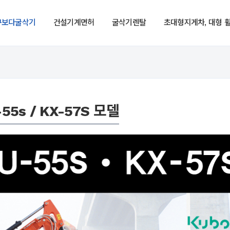
구보다굴삭기
건설기계면허
굴삭기렌탈
초대형지게차, 대형 
5s / KX-57S 모델