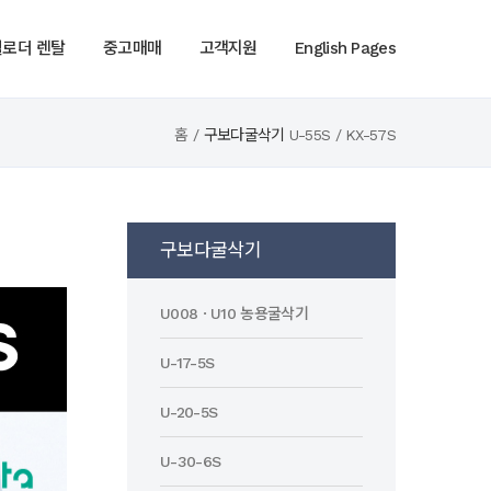
휠로더 렌탈
중고매매
고객지원
English Pages
홈 /
구보다굴삭기
U-55S / KX-57S
구보다굴삭기
U008 · U10 농용굴삭기
U-17-5S
U-20-5S
U-30-6S