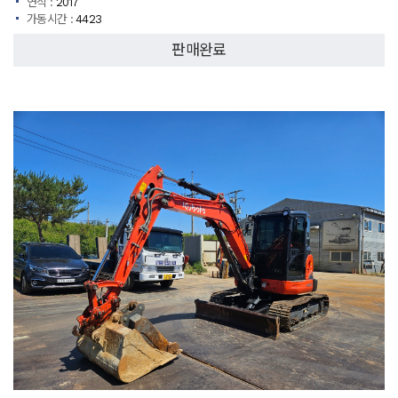
연식 :
2017
가동시간 :
4423
판매완료