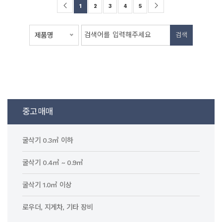
1
2
3
4
5
제품명
검색
중고매매
굴삭기 0.3㎥ 이하
굴삭기 0.4㎥ ~ 0.9㎥
굴삭기 1.0㎥ 이상
로우더, 지게차, 기타 장비