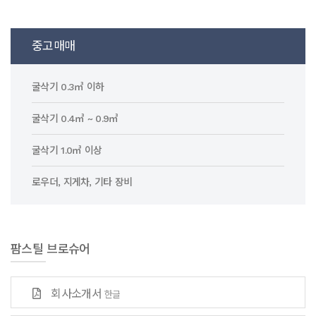
중고매매
굴삭기 0.3㎥ 이하
굴삭기 0.4㎥ ~ 0.9㎥
굴삭기 1.0㎥ 이상
로우더, 지게차, 기타 장비
팜스틸 브로슈어
회사소개서
한글