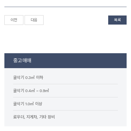
이전
다음
목록
중고매매
굴삭기 0.3㎥ 이하
굴삭기 0.4㎥ ~ 0.9㎥
굴삭기 1.0㎥ 이상
로우더, 지게차, 기타 장비